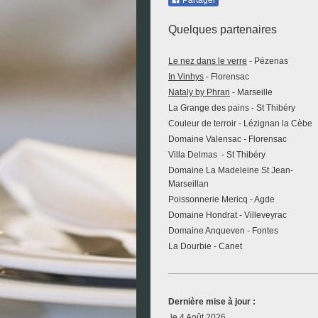
Partager
Quelques partenaires
Le nez dans le verre
- Pézenas
In Vinhys
- Florensac
Nataly by Phran
- Marseille
La Grange des pains - St Thibéry
Couleur de terroir - Lézignan la Cèbe
Domaine Valensac - Florensac
Villa Delmas - St Thibéry
Domaine La Madeleine St Jean-
Marseillan
Poissonnerie Mericq - Agde
Domaine Hondrat - Villeveyrac
Domaine Anqueven - Fontes
La Dourbie - Canet
Dernière mise à jour :
le 4 Août 2026